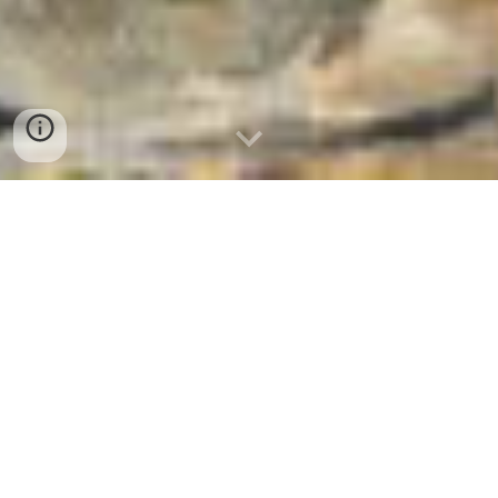
"O CORRE
É DOIDO!"