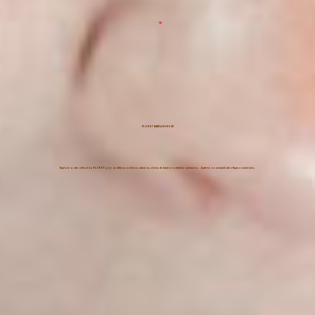
FLOR ET BANDA DE ROCK
Explore o site oficial do FLOR ET para as últimas notícias, músicas, datas de turnê e conteúdo exclusivo. Junte-se à comunidade e fique conectado.